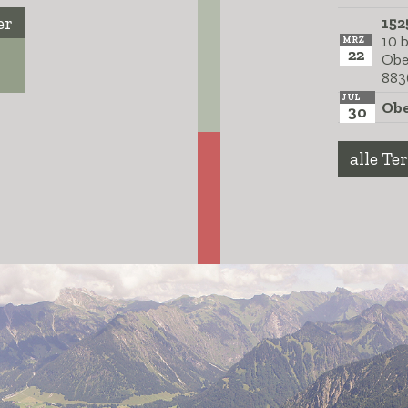
er
152
10 
MRZ
22
Obe
883
JUL
Obe
30
alle Te