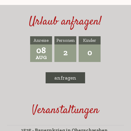
Urlaub anfragen!
Anreise
Personen
Kinder
08
2
0
AUG
anfragen
Veranstaltungen
1525 - Bauernkrieg in Oberschwaben