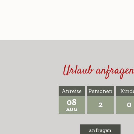
Urlaub anfragen
Anreise
Personen
Kind
08
2
0
AUG
anfragen