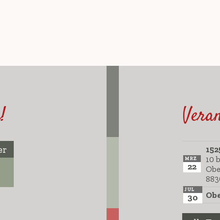
!
Veran
er
152
10 
MRZ
22
Obe
883
JUL
Obe
30